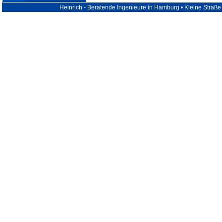
Heinrich - Beratende Ingenieure in Hamburg • Kleine Stra