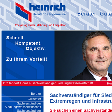
Ihr Standort:
Home
> Sachverständiger Siedlungswasserwirtschaft
Ho
Berater
Sachverständiger für Sie
Gutachter
Extremregen und Infrastr
Sachverständiger
Siedlungswasserwirtschaft
Sie suchen einen Sachverständi
Sachverständiger