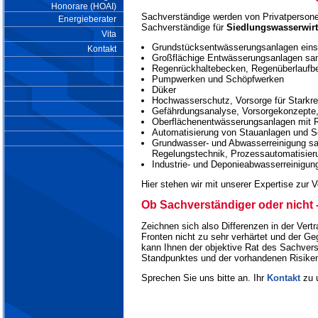
Honorare (HOAI)
Sachverständige werden von Privatpersone
Energieberater
Sachverständige für
Siedlungswasserwirt
Vita
Grundstücksentwässerungsanlagen einsc
Kontakt
Großflächige Entwässerungsanlagen sa
Regenrückhaltebecken, Regenüberlaufbe
Pumpwerken und Schöpfwerken
Düker
Hochwasserschutz, Vorsorge für Starkre
Gefährdungsanalyse, Vorsorgekonzept
Oberflächenentwässerungsanlagen mi
Automatisierung von Stauanlagen und 
Grundwasser- und Abwasserreinigung sa
Regelungstechnik, Prozessautomatisier
Industrie- und Deponieabwasserreinigun
Hier stehen wir mit unserer Expertise zur 
Ob Sachverständiger oder nicht -
Zeichnen sich also Differenzen in der Vert
Fronten nicht zu sehr verhärtet und der Geg
kann Ihnen der objektive Rat des Sachver
Standpunktes und der vorhandenen Risiken 
Sprechen Sie uns bitte an. Ihr
Kontakt
zu 